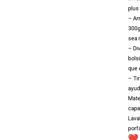
plus
– Ar
300g
sea 
– Div
bolsi
que 
– Tir
ayuda
Mate
capa
Lava
porf