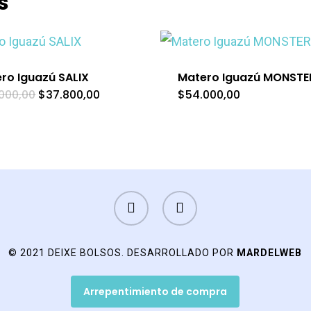
s
ro Iguazú SALIX
Matero Iguazú MONSTE
El
El
000,00
$
37.800,00
$
54.000,00
precio
precio
original
actual
era:
es:
$54.000,00.
$37.800,00.
FACEBOOK
INSTAGRAM
© 2021 DEIXE BOLSOS. DESARROLLADO POR
MARDELWEB
Arrepentimiento de compra