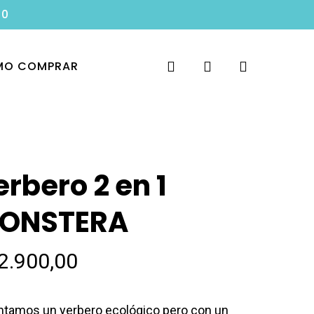
00
search
account
O COMPRAR
erbero 2 en 1
ONSTERA
2.900,00
ntamos un yerbero ecológico pero con un