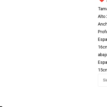
Tama
Alto
Anc
Prof
Espa
16cm
abaj
Espa
15cm
Si