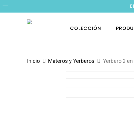
Skip
E
to
main
PROD
COLECCIÓN
content
Hit enter to search or ESC to close
Inicio
Materos y Yerberos
Yerbero 2 e