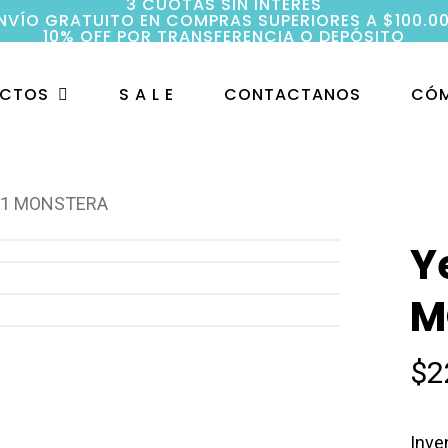
3 CUOTAS SIN INTERÉS
NVÍO GRATUITO EN COMPRAS SUPERIORES A $100.0
10% OFF POR TRANSFERENCIA O DEPÓSITO
UCTOS
S A L E
CONTACTANOS
CÓM
n 1 MONSTERA
Y
M
$
2
Inve