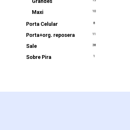
Grandes
15
Maxi
10
Porta Celular
8
Porta+org. reposera
11
Sale
38
Sobre Pira
1