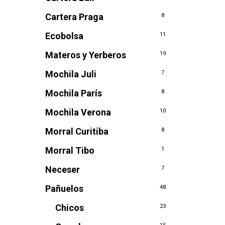
Cartera Praga
8
Ecobolsa
11
Materos y Yerberos
19
Mochila Juli
7
Mochila París
8
Mochila Verona
10
Morral Curitiba
8
Morral Tibo
1
Neceser
7
Pañuelos
48
Chicos
23