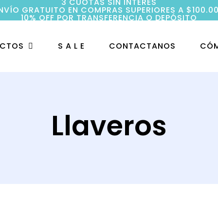
3 CUOTAS SIN INTERÉS
NVÍO GRATUITO EN COMPRAS SUPERIORES A $100.0
10% OFF POR TRANSFERENCIA O DEPÓSITO
UCTOS
S A L E
CONTACTANOS
CÓM
Llaveros