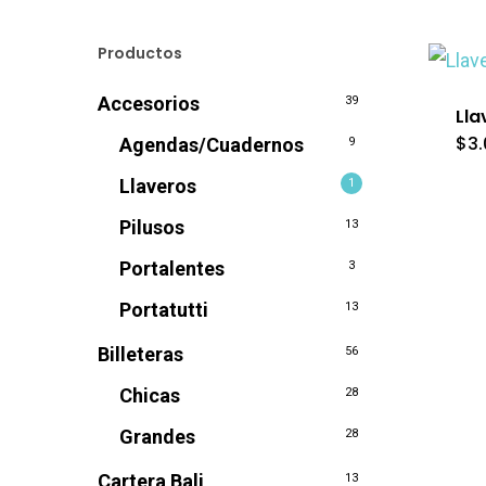
Productos
Accesorios
39
Lla
$
3
Agendas/Cuadernos
9
Llaveros
1
Pilusos
13
Portalentes
3
Portatutti
13
Billeteras
56
Chicas
28
Grandes
28
Cartera Bali
13