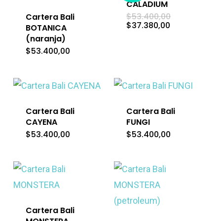
CALADIUM
El
$
53.400,00
Cartera Bali
precio
El
$
37.380,00
BOTANICA
original
precio
(naranja)
era:
actual
$53.400,00.
es:
$
53.400,00
$37.380,00.
Cartera Bali
Cartera Bali
CAYENA
FUNGI
$
53.400,00
$
53.400,00
Cartera Bali