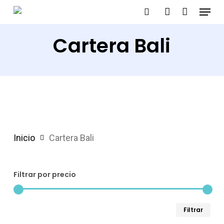
Menu
Skip
search
account
to
Cartera Bali
main
content
Inicio
Cartera Bali
Filtrar por precio
Pre
Pre
Filtrar