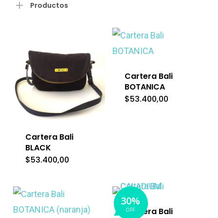
mín
má
Productos
Cartera Bali
BOTANICA
$
53.400,00
Cartera Bali
BLACK
$
53.400,00
30%
Cartera Bali
OFF