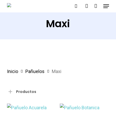
Menu
Skip
search
account
to
Maxi
main
content
Inicio
Pañuelos
Maxi
Productos