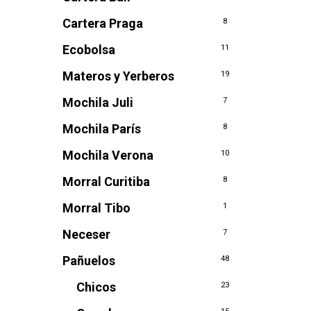
Cartera Praga
8
Ecobolsa
11
Materos y Yerberos
19
Mochila Juli
7
Mochila París
8
Mochila Verona
10
Morral Curitiba
8
Morral Tibo
1
Neceser
7
Pañuelos
48
Chicos
23