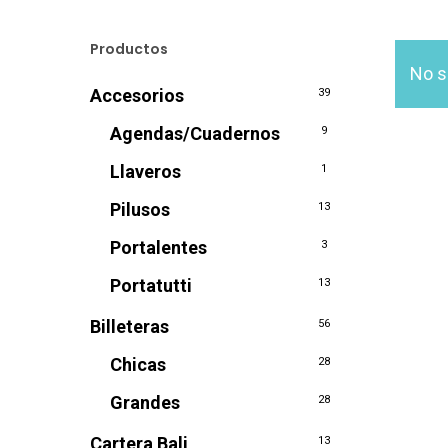
Productos
No s
Accesorios
39
Agendas/Cuadernos
9
Llaveros
1
Pilusos
13
Portalentes
3
Portatutti
13
Billeteras
56
Chicas
28
Grandes
28
Cartera Bali
13