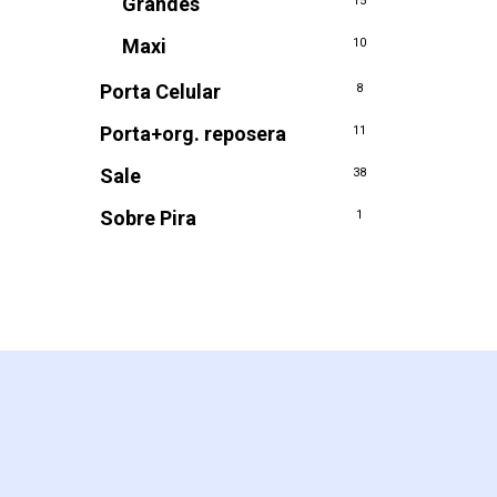
Grandes
15
Maxi
10
Porta Celular
8
Porta+org. reposera
11
Sale
38
Sobre Pira
1