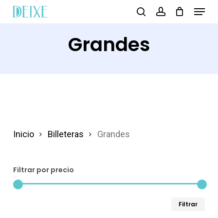
Menu
Skip
search
account
to
Grandes
main
content
Inicio
Billeteras
Grandes
Filtrar por precio
Pre
Pre
Filtrar