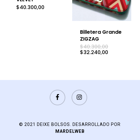
$
40.300,00
Billetera Grande
ZIGZAG
El
$
40.300,00
precio
El
$
32.240,00
original
precio
era:
actual
$40.300,00.
es:
$32.240,00.
FACEBOOK
INSTAGRAM
© 2021 DEIXE BOLSOS. DESARROLLADO POR
MARDELWEB