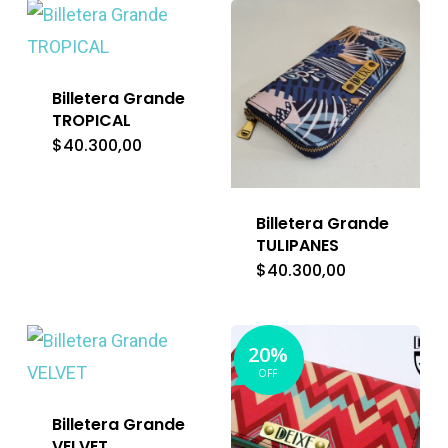
$32.240,00.
Billetera Grande
TROPICAL
$
40.300,00
Billetera Grande
TULIPANES
$
40.300,00
20%
OFF
Billetera Grande
VELVET