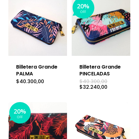
$32.240,00.
$32.240,00.
20%
OFF
Billetera Grande
Billetera Grande
PALMA
PINCELADAS
El
$
40.300,00
$
40.300,00
precio
El
$
32.240,00
original
precio
era:
actual
$40.300,00.
es:
$32.240,00.
20%
OFF