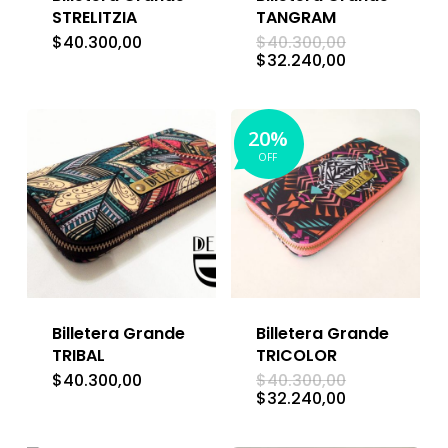
STRELITZIA
TANGRAM
El
$
40.300,00
$
40.300,00
precio
El
$
32.240,00
original
precio
era:
actual
$40.300,00.
es:
$32.240,00.
20%
OFF
Billetera Grande
Billetera Grande
TRIBAL
TRICOLOR
El
$
40.300,00
$
40.300,00
precio
El
$
32.240,00
original
precio
era:
actual
$40.300,00.
es: