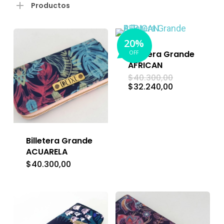
mín
má
Productos
20%
Billetera Grande
OFF
AFRICAN
El
$
40.300,00
precio
El
$
32.240,00
original
precio
era:
actual
$40.300,00.
es:
$32.240,00.
Billetera Grande
ACUARELA
$
40.300,00