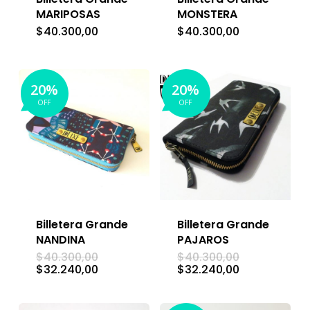
MARIPOSAS
MONSTERA
$
40.300,00
$
40.300,00
20%
20%
OFF
OFF
Billetera Grande
Billetera Grande
NANDINA
PAJAROS
El
El
$
40.300,00
$
40.300,00
precio
precio
El
El
$
32.240,00
$
32.240,00
original
original
precio
precio
era:
era:
actual
actual
$40.300,00.
$40.300,00.
es:
es: