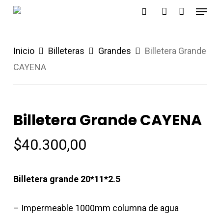
Menu
Skip
search
account
to
main
Inicio
Billeteras
Grandes
Billetera Grande
content
CAYENA
Billetera Grande CAYENA
$
40.300,00
Billetera grande 20*11*2.5
– Impermeable 1000mm columna de agua