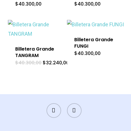
$
40.300,00
$
40.300,00
Billetera Grande
FUNGI
Billetera Grande
$
40.300,00
TANGRAM
El
El
$
40.300,00
$
32.240,00
precio
precio
original
actual
era:
es:
$40.300,00.
$32.240,00.
FACEBOOK
INSTAGRAM