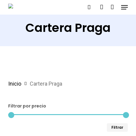
Menu
Skip
search
account
to
Cartera Praga
main
content
Inicio
Cartera Praga
Filtrar por precio
Pre
Pre
Filtrar