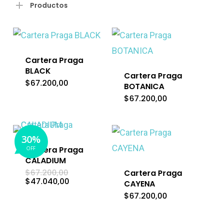
mín
má
Productos
Cartera Praga
BLACK
Cartera Praga
$
67.200,00
BOTANICA
$
67.200,00
30%
Cartera Praga
OFF
CALADIUM
El
$
67.200,00
Cartera Praga
precio
El
$
47.040,00
CAYENA
original
precio
era:
$
67.200,00
actual
$67.200,00.
es:
$47.040,00.