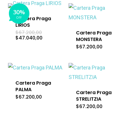
30%
Cartera Praga
OFF
LIRIOS
El
$
67.200,00
Cartera Praga
precio
El
$
47.040,00
MONSTERA
original
precio
era:
$
67.200,00
actual
$67.200,00.
es:
$47.040,00.
Cartera Praga
PALMA
Cartera Praga
$
67.200,00
STRELITZIA
$
67.200,00