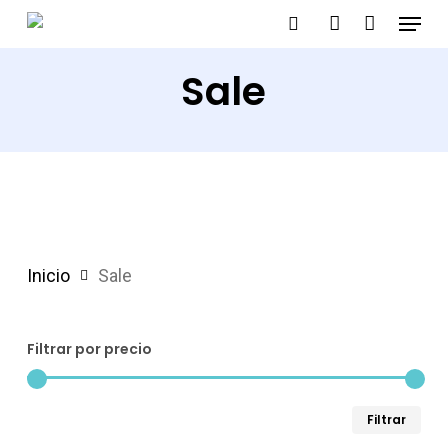
Menu
Skip
search
account
to
Sale
main
content
Inicio
Sale
Filtrar por precio
Pre
Pre
Filtrar