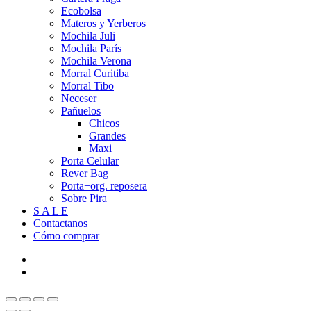
Ecobolsa
Materos y Yerberos
Mochila Juli
Mochila París
Mochila Verona
Morral Curitiba
Morral Tibo
Neceser
Pañuelos
Chicos
Grandes
Maxi
Porta Celular
Rever Bag
Porta+org. reposera
Sobre Pira
S A L E
Contactanos
Cómo comprar
facebook
instagram