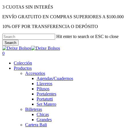
Skip
3 CUOTAS SIN INTERÉS
to
ENVÍO GRATUITO EN COMPRAS SUPERIORES A $100.000
main
content
10% OFF POR TRANSFERENCIA O DEPÓSITO
Hit enter to search or ESC to close
Search
Close
Search
search
account
0
Menu
Colección
Productos
Accesorios
Agendas/Cuadernos
Llaveros
Pilusos
Portalentes
Portatutti
Set Matero
Billeteras
Chicas
Grandes
Cartera Bali