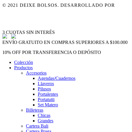
© 2021 DEIXE BOLSOS. DESARROLLADO POR
MARDELWEB
ARREPENTIMIENTO DE COMPRA
Close
3 CUOTAS SIN INTERÉS
Menu
ENVÍO GRATUITO EN COMPRAS SUPERIORES A $100.000
10% OFF POR TRANSFERENCIA O DEPÓSITO
Colección
Productos
Accesorios
Agendas/Cuadernos
Llaveros
Pilusos
Portalentes
Portatutti
Set Matero
Billeteras
Chicas
Grandes
Cartera Bali
Cartera Praga