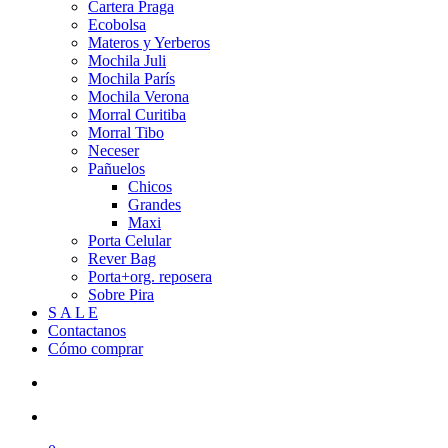
Cartera Praga
Ecobolsa
Materos y Yerberos
Mochila Juli
Mochila París
Mochila Verona
Morral Curitiba
Morral Tibo
Neceser
Pañuelos
Chicos
Grandes
Maxi
Porta Celular
Rever Bag
Porta+org. reposera
Sobre Pira
S A L E
Contactanos
Cómo comprar
search
account