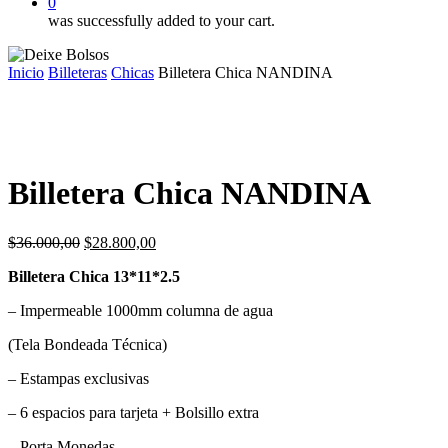
0
was successfully added to your cart.
Inicio
Billeteras
Chicas
Billetera Chica NANDINA
Billetera Chica NANDINA
El
El
$
36.000,00
$
28.800,00
precio
precio
Billetera Chica 13*11*2.5
original
actual
era:
es:
– Impermeable 1000mm columna de agua
$36.000,00.
$28.800,00.
(Tela Bondeada Técnica)
– Estampas exclusivas
– 6 espacios para tarjeta + Bolsillo extra
– Porta Monedas