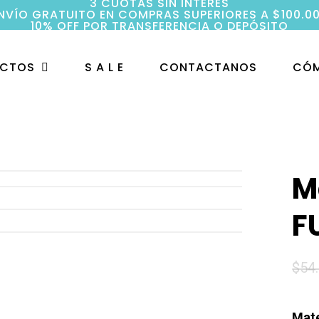
3 CUOTAS SIN INTERÉS
NVÍO GRATUITO EN COMPRAS SUPERIORES A $100.0
10% OFF POR TRANSFERENCIA O DEPÓSITO
UCTOS
S A L E
CONTACTANOS
CÓM
M
F
$
54
Mat