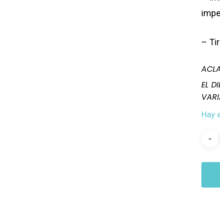
imp
– Ti
ACLA
EL D
VARI
Hay 