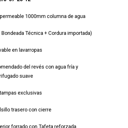
era:
es:
$54.000,00.
$37.800,00.
permeable 1000mm columna de agua
a Bondeada Técnica + Cordura importada)
vable en lavarropas
mendado del revés con agua fría y
rifugado suave
tampas exclusivas
sillo trasero con cierre
terior forrado con Tafeta reforzada