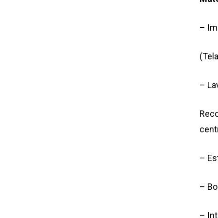
– Im
(Tel
– La
Reco
cent
– Es
– Bol
– In