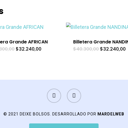
s
etera Grande AFRICAN
Billetera Grande NANDI
El
El
El
E
300,00
$
32.240,00
$
40.300,00
$
32.240,00
precio
precio
precio
p
original
actual
original
a
era:
es:
era:
e
$40.300,00.
$32.240,00.
$40.300,00.
$
FACEBOOK
INSTAGRAM
© 2021 DEIXE BOLSOS. DESARROLLADO POR
MARDELWEB