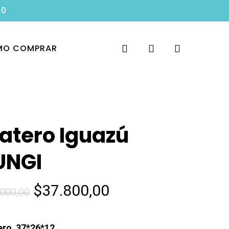
00
search
account
O COMPRAR
atero Iguazú
UNGI
El
El
$
37.800,00
.000,00
precio
precio
original
actual
ero 37*26*12