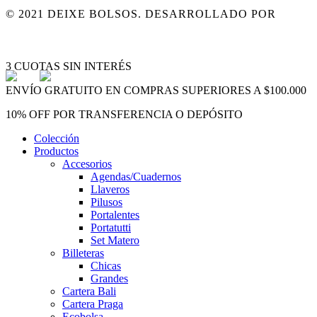
© 2021 DEIXE BOLSOS. DESARROLLADO POR
MARD
ARREPENTIMIENTO DE COMPRA
Close
3 CUOTAS SIN INTERÉS
Menu
ENVÍO GRATUITO EN COMPRAS SUPERIORES A $100.000
10% OFF POR TRANSFERENCIA O DEPÓSITO
Colección
Productos
Accesorios
Agendas/Cuadernos
Llaveros
Pilusos
Portalentes
Portatutti
Set Matero
Billeteras
Chicas
Grandes
Cartera Bali
Cartera Praga
Ecobolsa