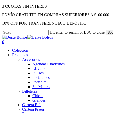
Skip
3 CUOTAS SIN INTERÉS
to
ENVÍO GRATUITO EN COMPRAS SUPERIORES A $100.000
main
content
10% OFF POR TRANSFERENCIA O DEPÓSITO
Hit enter to search or ESC to close
Sea
Close
Search
search
account
0
Menu
Colección
Productos
Accesorios
Agendas/Cuadernos
Llaveros
Pilusos
Portalentes
Portatutti
Set Matero
Billeteras
Chicas
Grandes
Cartera Bali
Cartera Praga