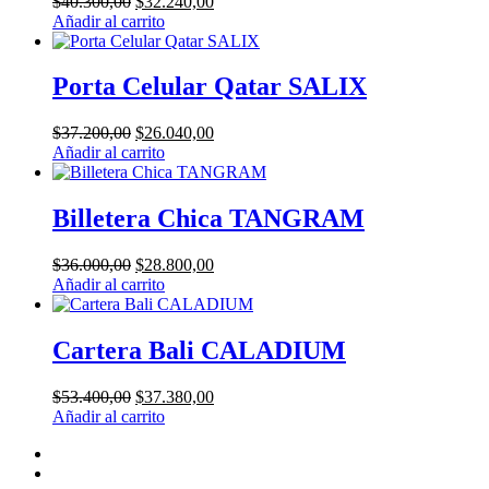
El
El
$
40.300,00
$
32.240,00
precio
precio
Añadir al carrito
original
actual
era:
es:
$40.300,00.
$32.240,00.
Porta Celular Qatar SALIX
El
El
$
37.200,00
$
26.040,00
precio
precio
Añadir al carrito
original
actual
era:
es:
$37.200,00.
$26.040,00.
Billetera Chica TANGRAM
El
El
$
36.000,00
$
28.800,00
precio
precio
Añadir al carrito
original
actual
era:
es:
$36.000,00.
$28.800,00.
Cartera Bali CALADIUM
El
El
$
53.400,00
$
37.380,00
precio
precio
Añadir al carrito
original
actual
FACEBOOK
era:
es:
INSTAGRAM
$53.400,00.
$37.380,00.