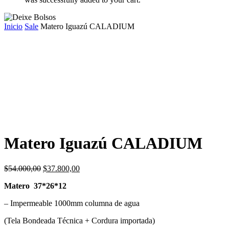
Inicio
Sale
Matero Iguazú CALADIUM
Matero Iguazú CALADIUM
El
El
$
54.000,00
$
37.800,00
precio
precio
Matero 37*26*12
original
actual
era:
es:
– Impermeable 1000mm columna de agua
$54.000,00.
$37.800,00.
(Tela Bondeada Técnica + Cordura importada)