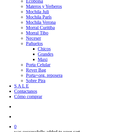
Ecobolsa
Materos y Yerberos
Mochila Juli
Mochila París
Mochila Verona
Morral Curitiba
Morral Tibo
Neceser
Pañuelos
Chicos
Grandes
Maxi
Porta Celular
Rever Bag
Porta+org. reposera
Sobre Pira
S A L E
Contactanos
Cómo comprar
search
account
0
was successfully added to your cart.