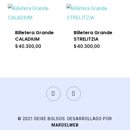
era:
es:
era:
e
$40.300,00.
$32.240,00.
$40.300,00.
$
Billetera Grande
Billetera Grande
CALADIUM
STRELITZIA
$
40.300,00
$
40.300,00
FACEBOOK
INSTAGRAM
© 2021 DEIXE BOLSOS. DESARROLLADO POR
MARDELWEB