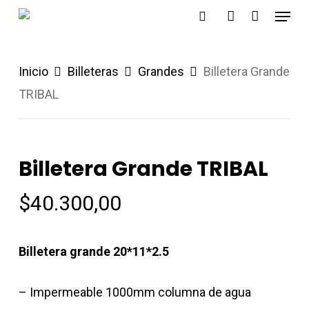
Menu
Skip
search
account
to
main
Inicio
Billeteras
Grandes
Billetera Grande
content
TRIBAL
Billetera Grande TRIBAL
$
40.300,00
Billetera grande 20*11*2.5
– Impermeable 1000mm columna de agua