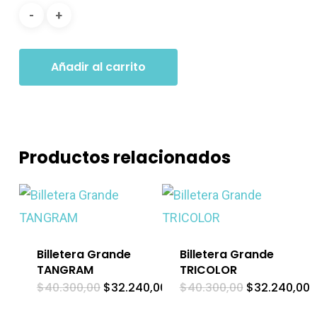
Añadir al carrito
Productos relacionados
Billetera Grande
Billetera Grande
TANGRAM
TRICOLOR
El
El
El
E
$
40.300,00
$
32.240,00
$
40.300,00
$
32.240,00
precio
precio
precio
p
original
actual
original
a