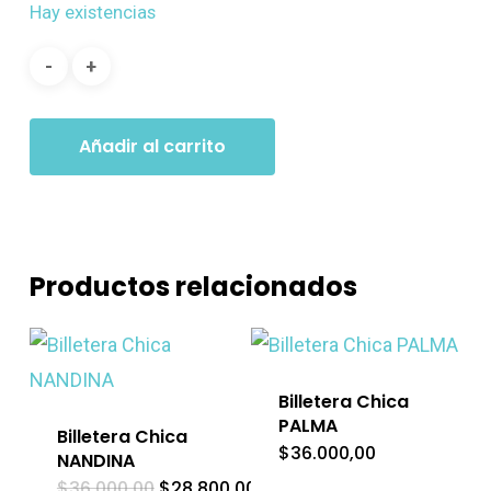
Hay existencias
Añadir al carrito
Productos relacionados
Billetera Chica
PALMA
Billetera Chica
$
36.000,00
NANDINA
El
El
$
36.000,00
$
28.800,00