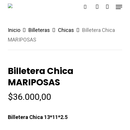
Menu
Skip
search
account
to
main
Inicio
Billeteras
Chicas
Billetera Chica
content
MARIPOSAS
Billetera Chica
MARIPOSAS
$
36.000,00
Billetera Chica 13*11*2.5