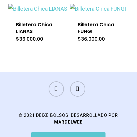
era:
e
$36.000,00.
$
Billetera Chica
Billetera Chica
LIANAS
FUNGI
$
36.000,00
$
36.000,00
FACEBOOK
INSTAGRAM
© 2021 DEIXE BOLSOS. DESARROLLADO POR
MARDELWEB