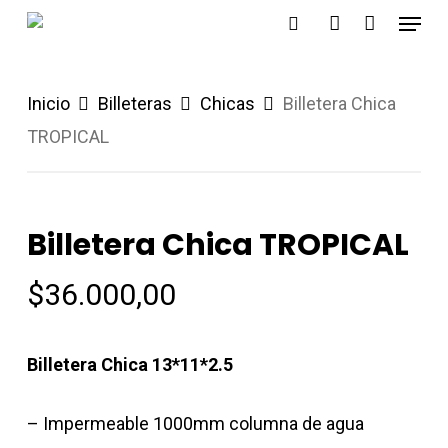
Menu
Skip
search
account
to
main
Inicio
Billeteras
Chicas
Billetera Chica
content
TROPICAL
Billetera Chica TROPICAL
$
36.000,00
Billetera Chica 13*11*2.5
– Impermeable 1000mm columna de agua