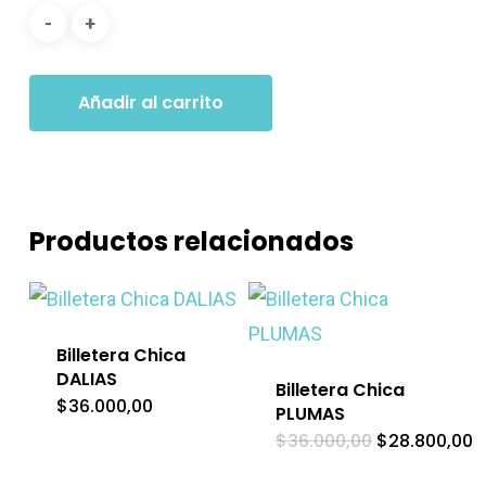
Añadir al carrito
Productos relacionados
Billetera Chica
DALIAS
Billetera Chica
$
36.000,00
PLUMAS
El
El
$
36.000,00
$
28.800,00
precio
p
original
a