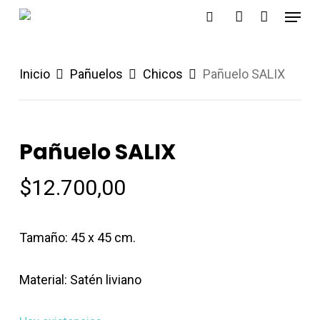
Menu
Skip
search
account
to
main
Inicio
Pañuelos
Chicos
Pañuelo SALIX
content
Pañuelo SALIX
$
12.700,00
Tamaño: 45 x 45 cm.
Material: Satén liviano