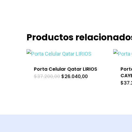
Productos relacionado
Porta Celular Qatar LIRIOS
Port
CAY
El
El
$
37.200,00
$
26.040,00
precio
precio
$
37.
original
actual
era:
es:
$37.200,00.
$26.040,00.