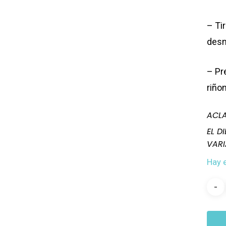
– Ti
des
– Pr
riño
ACLA
EL D
VARI
Hay 