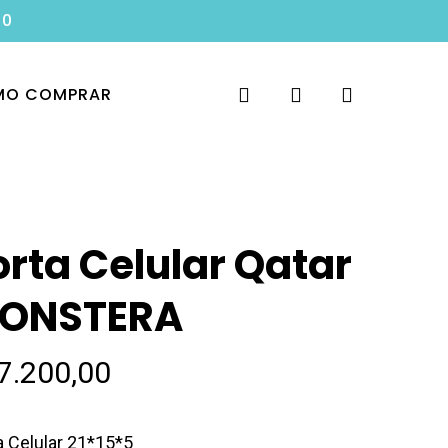
00
search
account
O COMPRAR
orta Celular Qatar
ONSTERA
7.200,00
a Celular 21*15*5