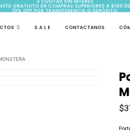
3 CUOTAS SIN INTERÉS
NVÍO GRATUITO EN COMPRAS SUPERIORES A $100.0
10% OFF POR TRANSFERENCIA O DEPÓSITO
UCTOS
S A L E
CONTACTANOS
CÓM
r MONSTERA
P
M
$
3
Port