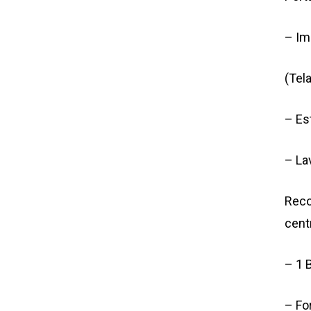
– Im
(Tel
– Es
– La
Reco
cent
– 1 B
– Fo