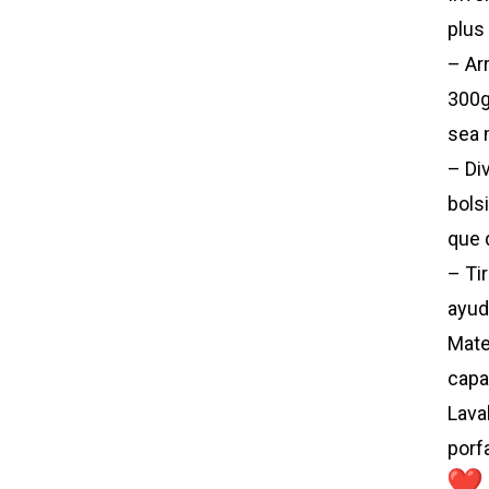
plus
– Ar
300g
sea 
– Div
bolsi
que 
– Tir
ayuda
Mate
capa
Lava
porf