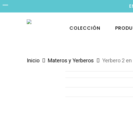
Skip
E
to
main
PROD
COLECCIÓN
content
Hit enter to search or ESC to close
Inicio
Materos y Yerberos
Yerbero 2 e