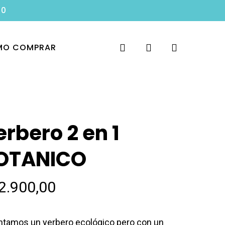
00
search
account
O COMPRAR
erbero 2 en 1
OTANICO
2.900,00
ntamos un yerbero ecológico pero con un