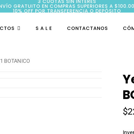
3 CUOTAS SIN INTERÉS
NVÍO GRATUITO EN COMPRAS SUPERIORES A $100.0
10% OFF POR TRANSFERENCIA O DEPÓSITO
UCTOS
S A L E
CONTACTANOS
CÓM
n 1 BOTANICO
Y
B
$
2
Inve