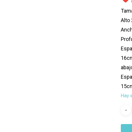
Tama
Alto
Anc
Prof
Espa
16cm
abaj
Espa
15cm
Hay 