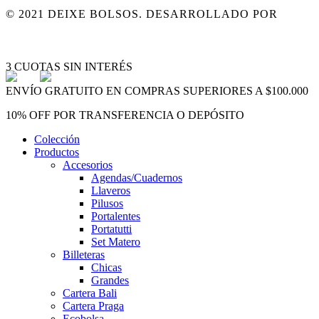
© 2021 DEIXE BOLSOS. DESARROLLADO POR
MARD
ARREPENTIMIENTO DE COMPRA
Close
3 CUOTAS SIN INTERÉS
Menu
ENVÍO GRATUITO EN COMPRAS SUPERIORES A $100.000
10% OFF POR TRANSFERENCIA O DEPÓSITO
Colección
Productos
Accesorios
Agendas/Cuadernos
Llaveros
Pilusos
Portalentes
Portatutti
Set Matero
Billeteras
Chicas
Grandes
Cartera Bali
Cartera Praga
Ecobolsa