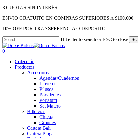
Skip
3 CUOTAS SIN INTERÉS
to
ENVÍO GRATUITO EN COMPRAS SUPERIORES A $100.000
main
content
10% OFF POR TRANSFERENCIA O DEPÓSITO
Hit enter to search or ESC to close
Sea
Close
Search
search
account
0
Menu
Colección
Productos
Accesorios
Agendas/Cuadernos
Llaveros
Pilusos
Portalentes
Portatutti
Set Matero
Billeteras
Chicas
Grandes
Cartera Bali
Cartera Praga