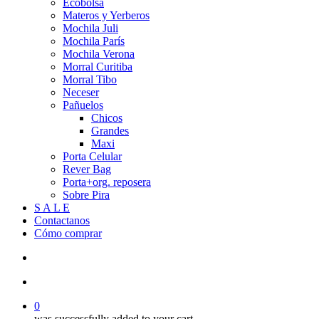
Ecobolsa
Materos y Yerberos
Mochila Juli
Mochila París
Mochila Verona
Morral Curitiba
Morral Tibo
Neceser
Pañuelos
Chicos
Grandes
Maxi
Porta Celular
Rever Bag
Porta+org. reposera
Sobre Pira
S A L E
Contactanos
Cómo comprar
search
account
0
was successfully added to your cart.